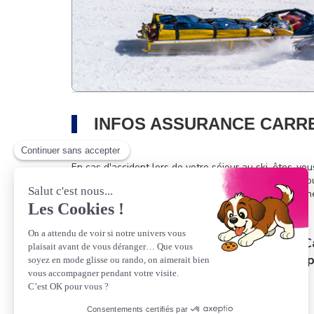
INFOS ASSURANCE CARRE
En cas d'accident lors de votre séjour au ski, êtes-vous
-
d'être couvert
pour vos frais de recherche, de seco
-
d'être pris en charge
médicalement et rapatrié si n
En cas d'hésitation, faites confiance au
C
Pour seulement
3.50€ par jour et par 
assurance et d'une assistance.
*tarif plafonné à 28.00€ à partir de 8 jours.