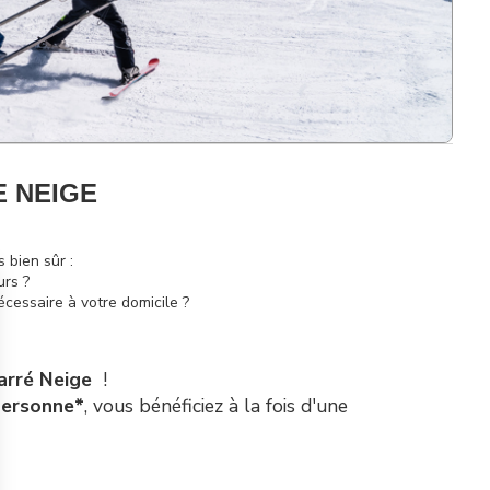
 NEIGE
 bien sûr :
urs ?
écessaire à votre domicile ?
arré Neige
!
personne*
, vous bénéficiez à la fois d'une