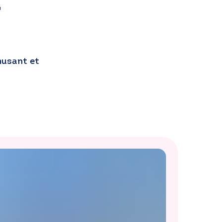
a
musant et