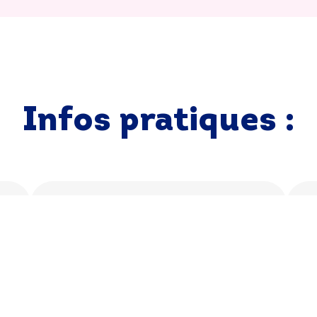
Infos pratiques :
CARACTERISTIQUES :
O
Longueur :
+ de 1000 m
Ac
d'
Difficulté :
Piste bleue (facile)
co
Modules
: Gongs, tunnels, whoops, etc.