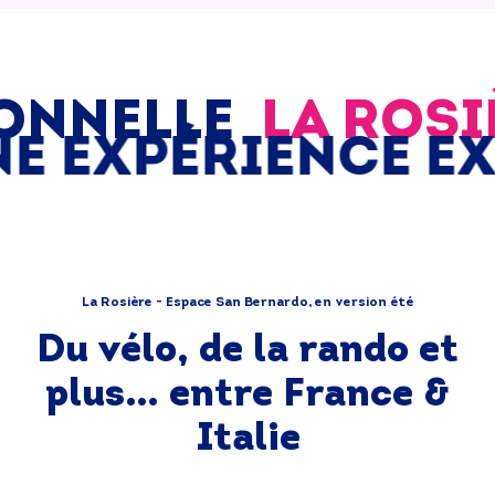
ONNELLE
LA ROSI
E EXPÉRIENCE E
La Rosière - Espace San Bernardo, en version été
Du vélo, de la rando et
plus… entre France &
Italie