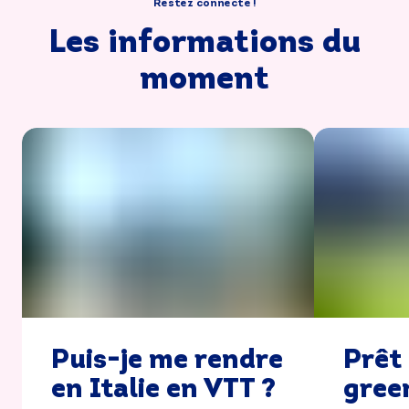
Restez connecté !
Les informations du
moment
Puis-je me rendre
Prêt 
en Italie en VTT ?
green