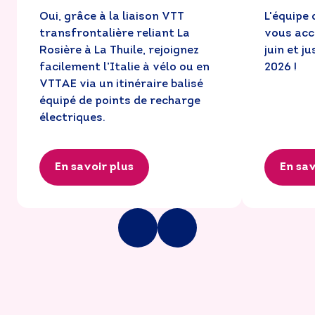
Oui, grâce à la liaison VTT 
L'équipe 
transfrontalière reliant La 
vous accu
Rosière à La Thuile, rejoignez 
juin et j
facilement l’Italie à vélo ou en 
2026 !
VTTAE via un itinéraire balisé 
équipé de points de recharge 
électriques.
En savoir plus
En sav