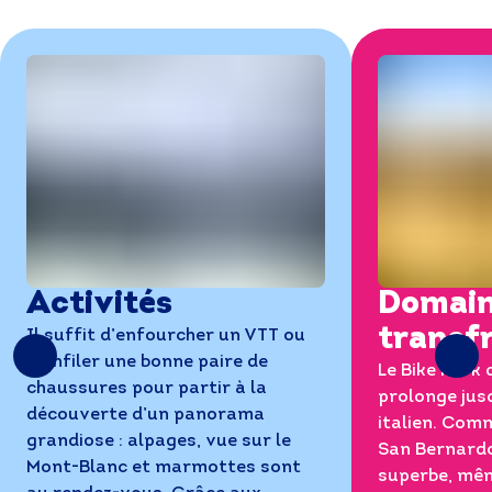
Activités
Domai
transfr
Il suffit d’enfourcher un VTT ou
d’enfiler une bonne paire de
Le Bike Park 
chaussures pour partir à la
prolonge jusq
découverte d’un panorama
italien. Comm
grandiose : alpages, vue sur le
San Bernardo
Mont-Blanc et marmottes sont
superbe, mêm