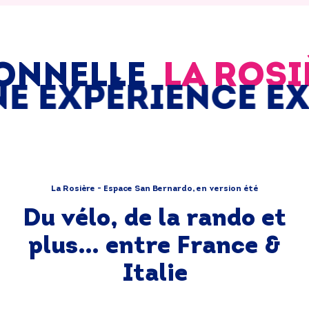
ONNELLE
LA ROSI
E EXPÉRIENCE E
La Rosière - Espace San Bernardo, en version été
Du vélo, de la rando et
plus… entre France &
Italie