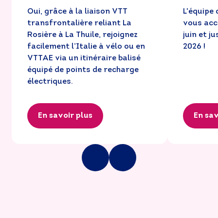
Oui, grâce à la liaison VTT 
L'équipe 
transfrontalière reliant La 
vous accu
Rosière à La Thuile, rejoignez 
juin et j
facilement l’Italie à vélo ou en 
2026 !
VTTAE via un itinéraire balisé 
équipé de points de recharge 
électriques.
En savoir plus
En sav