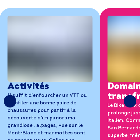
Activités
Domai
transfr
Il suffit d’enfourcher un VTT ou
d’enfiler une bonne paire de
Le Bike Park 
chaussures pour partir à la
prolonge jusq
découverte d’un panorama
italien. Comm
grandiose : alpages, vue sur le
San Bernardo
Mont-Blanc et marmottes sont
superbe, mêm