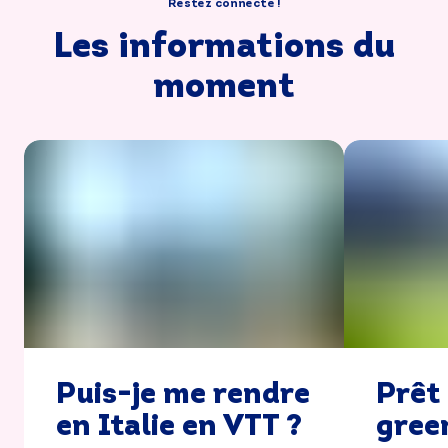
Restez connecté !
Les informations du
moment
Puis-je me rendre
Prêt 
en Italie en VTT ?
green